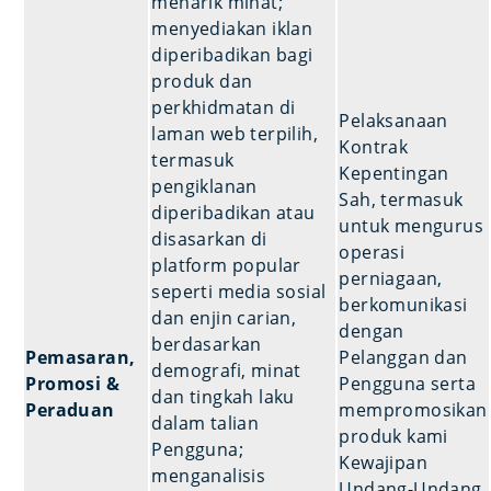
menarik minat;
menyediakan iklan
diperibadikan bagi
produk dan
perkhidmatan di
Pelaksanaan
laman web terpilih,
Kontrak
termasuk
Kepentingan
pengiklanan
Sah, termasuk
diperibadikan atau
untuk mengurus
disasarkan di
operasi
platform popular
perniagaan,
seperti media sosial
berkomunikasi
dan enjin carian,
dengan
berdasarkan
Pemasaran,
Pelanggan dan
demografi, minat
Promosi &
Pengguna serta
dan tingkah laku
Peraduan
mempromosikan
dalam talian
produk kami
Pengguna;
Kewajipan
menganalisis
Undang-Undang