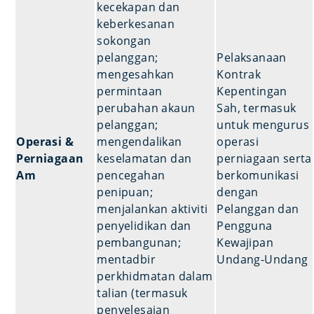
kecekapan dan
keberkesanan
sokongan
pelanggan;
Pelaksanaan
mengesahkan
Kontrak
permintaan
Kepentingan
perubahan akaun
Sah, termasuk
pelanggan;
untuk mengurus
Operasi &
mengendalikan
operasi
Perniagaan
keselamatan dan
perniagaan serta
Am
pencegahan
berkomunikasi
penipuan;
dengan
menjalankan aktiviti
Pelanggan dan
penyelidikan dan
Pengguna
pembangunan;
Kewajipan
mentadbir
Undang-Undang
perkhidmatan dalam
talian (termasuk
penyelesaian