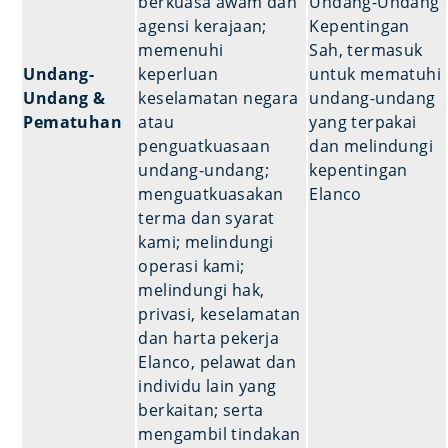
berkuasa awam dan
Undang-Undang
agensi kerajaan;
Kepentingan
memenuhi
Sah, termasuk
Undang-
keperluan
untuk mematuhi
Undang &
keselamatan negara
undang-undang
Pematuhan
atau
yang terpakai
penguatkuasaan
dan melindungi
undang-undang;
kepentingan
menguatkuasakan
Elanco
terma dan syarat
kami; melindungi
operasi kami;
melindungi hak,
privasi, keselamatan
dan harta pekerja
Elanco, pelawat dan
individu lain yang
berkaitan; serta
mengambil tindakan